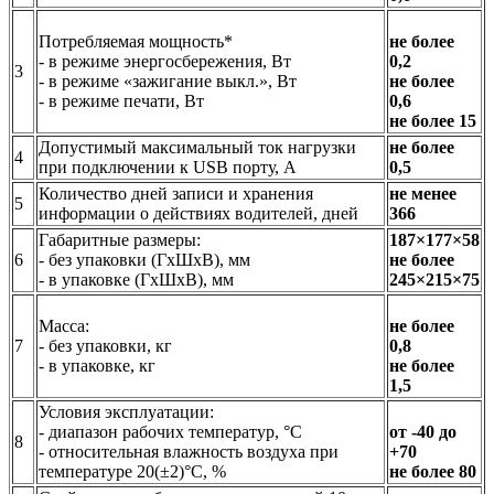
Потребляемая мощность*
не более
- в режиме энергосбережения, Вт
0,2
3
- в режиме «зажигание выкл.», Вт
не более
- в режиме печати, Вт
0,6
не более 15
Допустимый максимальный ток нагрузки
не более
4
при подключении к USB порту, А
0,5
Количество дней записи и хранения
не менее
5
информации о действиях водителей, дней
366
Габаритные размеры:
187×177×58
6
- без упаковки (ГхШхВ), мм
не более
- в упаковке (ГхШхВ), мм
245×215×75
Масса:
не более
7
- без упаковки, кг
0,8
- в упаковке, кг
не более
1,5
Условия эксплуатации:
- диапазон рабочих температур, °С
от -40 до
8
- относительная влажность воздуха при
+70
температуре 20(±2)°С, %
не более 80