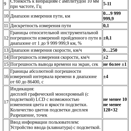
Стойкость к вибрациям с амплитудой 10 мм
9
5-11
при частоте, Гц
0…9 999
10
Диапазон измерения пути, км
999,9
11
Дискретность измерения пути
0,1
Границы относительной инструментальной
12
погрешности измерений пройденного пути в
±0,1
диапазоне от 1 до 9 999 999,9 км, %
13
Диапазон измерения скорости, км/ч
0…250
14
Погрешность измерения скорости, км/ч
±2
15
Погрешность вывода времени на экран, сек
не более ±1
Границы абсолютной погрешности
16
измерений интервала времени в диапазоне
±4
от 60 до 86400, с
Индикация:
дисплей графический монохромный (с
подсветкой) LCD с возможностью
не менее 10
17
изменения цвета и яркости подсветки.
не менее
Количество цветов подсветки дисплея
128×32
Разрешение, точек
Ввод информации пользователем:
Устройство ввода (клавиатура) с подсветкой.