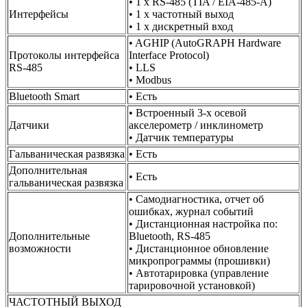
• 1 x RS-485 (TIA / EIA-485-A)
Интерфейсы
• 1 x частотный выход
• 1 x дискретный вход
• AGHIP (AutoGRAPH Hardware
Протоколы интерфейса
Interface Protocol)
RS-485
• LLS
• Modbus
Bluetooth Smart
• Есть
• Встроенный 3-x осевой
Датчики
акселерометр / инклинометр
• Датчик температуры
Гальваническая развязка
• Есть
Дополнительная
• Есть
гальваническая развязка
• Самодиагностика, отчет об
ошибках, журнал событий
• Дистанционная настройка по:
Дополнительные
Bluetooth, RS-485
возможности
• Дистанционное обновление
микропрограммы (прошивки)
• Автотарировка (управление
тарировочной установкой)
ЧАСТОТНЫЙ ВЫХОД