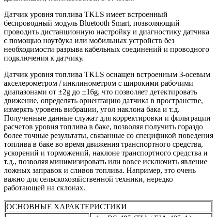
Датчик уровня топлива TKLS имеет встроенный
беспроводный модуль Bluetooth Smart, позволяющий
проводить дистанционную настройку и диагностику датчика
с помощью ноутбука или мобильных устройств без
необходимости разрыва кабельных соединений и проводного
подключения к датчику.
Датчик уровня топлива TKLS оснащен встроенным 3-осевым
акселерометром / инклинометром с широкими рабочими
диапазонами от ±2g до ±16g, что позволяет детектировать
движение, определять ориентацию датчика в пространстве,
измерять уровень вибрации, угол наклона бака и т.д.
Полученные данные служат для корректировки и фильтрации
расчетов уровня топлива в баке, позволяя получить гораздо
более точные результаты, связанные со спецификой поведения
топлива в баке во время движения транспортного средства,
ускорений и торможений, наклоне транспортного средства и
т.д., позволяя минимизировать или вовсе исключить явление
ложных заправок и сливов топлива. Например, это очень
важно для сельскохозяйственной техники, нередко
работающей на склонах.
ОСНОВНЫЕ ХАРАКТЕРИСТИКИ