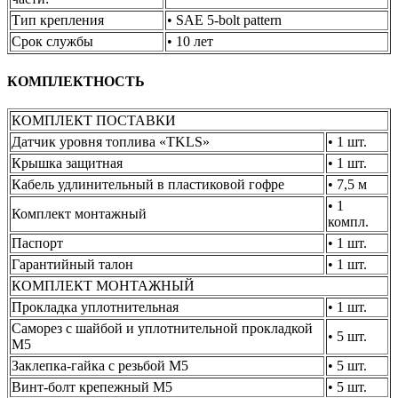
Тип крепления
• SAE 5-bolt pattern
Срок службы
• 10 лет
КОМПЛЕКТНОСТЬ
КОМПЛЕКТ ПОСТАВКИ
Датчик уровня топлива «TKLS»
• 1 шт.
Крышка защитная
• 1 шт.
Кабель удлинительный в пластиковой гофре
• 7,5 м
• 1
Комплект монтажный
компл.
Паспорт
• 1 шт.
Гарантийный талон
• 1 шт.
КОМПЛЕКТ МОНТАЖНЫЙ
Прокладка уплотнительная
• 1 шт.
Саморез с шайбой и уплотнительной прокладкой
• 5 шт.
M5
Заклепка-гайка с резьбой M5
• 5 шт.
Винт-болт крепежный M5
• 5 шт.